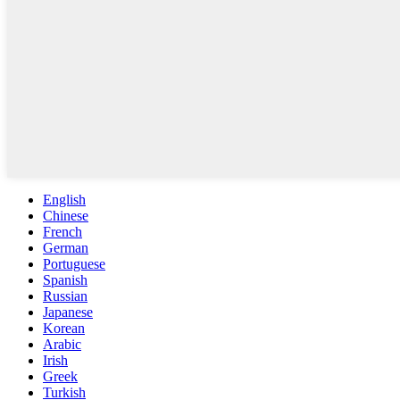
English
Chinese
French
German
Portuguese
Spanish
Russian
Japanese
Korean
Arabic
Irish
Greek
Turkish