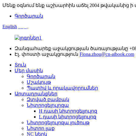
Մենք օգնում ենք աշխարհին աճել 2004 թվականից ի 
Գործարան
English
中文
Զանգահարեք աջակցության ծառայությանը
+0
Էլ․ փոստի աջակցություն
Fiona.zhou@cn-aibook.com
Տուն
Մեր մասին
Գործարան
Մշակույթ
Պատիվ և որակավորումներ
Արտադրանքներ
Զտված բամբակ
Նիտրոցելուլոզա
H դասի նիտրոցելյուլոզ
L դասի նիտրոցելյուլոզ
Նիտրոցելուլոզա լուծույթ
Նիտրո լաք
NC ներկ