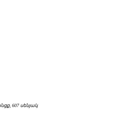
ցք, 607 սենյակ