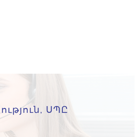
ություն, ՍՊԸ