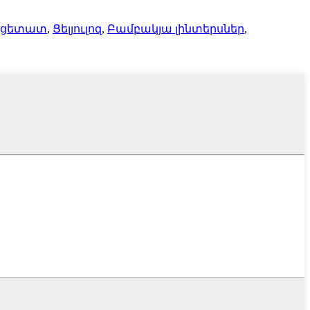
 ացետատ
,
Ցելյուլոզ
,
Բամբակյա լինտերսներ
,