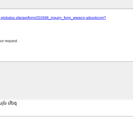
յն մեզ