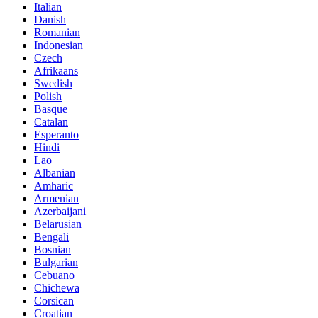
Italian
Danish
Romanian
Indonesian
Czech
Afrikaans
Swedish
Polish
Basque
Catalan
Esperanto
Hindi
Lao
Albanian
Amharic
Armenian
Azerbaijani
Belarusian
Bengali
Bosnian
Bulgarian
Cebuano
Chichewa
Corsican
Croatian