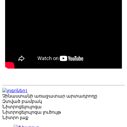
Չինաստանի առաջատար արտադրողը
Զտված բամբակ
Նիտրոցելուլոզա
Նիտրոցելուլոզա լուծույթ
Նիտրո լաք