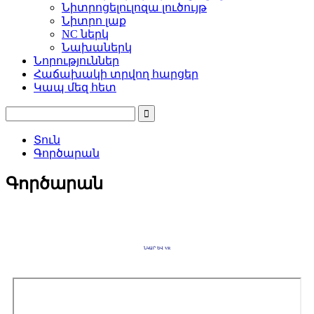
Նիտրոցելուլոզա լուծույթ
Նիտրո լաք
NC ներկ
Նախաներկ
Նորություններ
Հաճախակի տրվող հարցեր
Կապ մեզ հետ
Տուն
Գործարան
Գործարան
ՆԿԱՐ ԵՎ VR