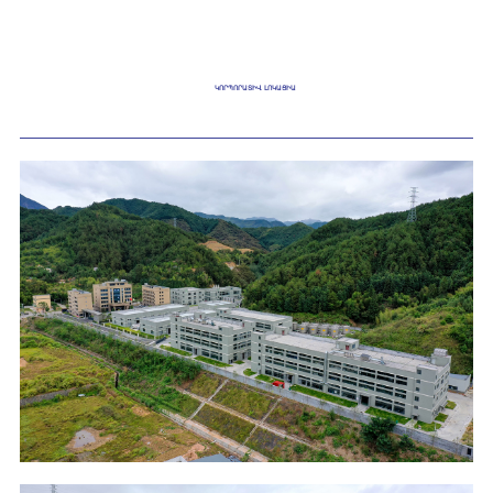
ԿՈՐՊՈՐԱՏԻՎ ԼՈԿԱՑԻԱ