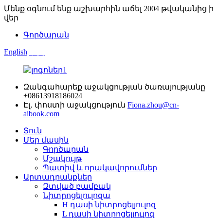
Մենք օգնում ենք աշխարհին աճել 2004 թվականից ի
վեր
Գործարան
English
中文
Զանգահարեք աջակցության ծառայությանը
+08613918186024
Էլ․ փոստի աջակցություն
Fiona.zhou@cn-
aibook.com
Տուն
Մեր մասին
Գործարան
Մշակույթ
Պատիվ և որակավորումներ
Արտադրանքներ
Զտված բամբակ
Նիտրոցելուլոզա
H դասի նիտրոցելյուլոզ
L դասի նիտրոցելյուլոզ