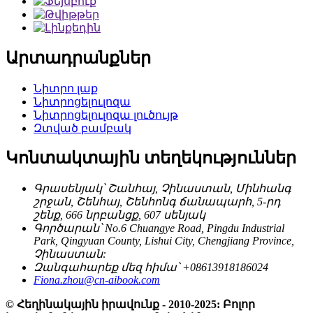
Արտադրանքներ
Նիտրո լաք
Նիտրոցելուլոզա
Նիտրոցելուլոզա լուծույթ
Զտված բամբակ
Կոնտակտային տեղեկություններ
Գրասենյակ՝ Շանհայ, Չինաստան, Մինհանգ
շրջան, Շենհայ, Շենհոնգ ճանապարհ, 5-րդ
շենք, 666 նրբանցք, 607 սենյակ
Գործարան՝ No.6 Chuangye Road, Pingdu Industrial
Park, Qingyuan County, Lishui City, Chengjiang Province,
Չինաստան:
Զանգահարեք մեզ հիմա՝ +08613918186024
Fiona.zhou@cn-aibook.com
© Հեղինակային իրավունք - 2010-2025: Բոլոր