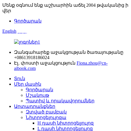
Մենք օգնում ենք աշխարհին աճել 2004 թվականից ի
վեր
Գործարան
English
中文
Զանգահարեք աջակցության ծառայությանը
+08613918186024
Էլ․ փոստի աջակցություն
Fiona.zhou@cn-
aibook.com
Տուն
Մեր մասին
Գործարան
Մշակույթ
Պատիվ և որակավորումներ
Արտադրանքներ
Զտված բամբակ
Նիտրոցելուլոզա
H դասի նիտրոցելյուլոզ
L դասի նիտրոցելյուլոզ