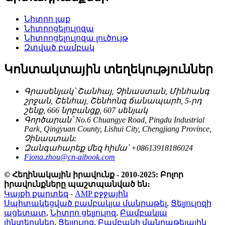
Նիտրո լաք
Նիտրոցելուլոզա
Նիտրոցելուլոզա լուծույթ
Զտված բամբակ
Կոնտակտային տեղեկություններ
Գրասենյակ՝ Շանհայ, Չինաստան, Մինհանգ
շրջան, Շենհայ, Շենհոնգ ճանապարհ, 5-րդ
շենք, 666 նրբանցք, 607 սենյակ
Գործարան՝ No.6 Chuangye Road, Pingdu Industrial
Park, Qingyuan County, Lishui City, Chengjiang Province,
Չինաստան:
Զանգահարեք մեզ հիմա՝ +08613918186024
Fiona.zhou@cn-aibook.com
© Հեղինակային իրավունք - 2010-2025: Բոլոր
իրավունքները պաշտպանված են։
Կայքի քարտեզ
-
AMP բջջային
Սպիտակեցված բամբակյա մանրաթել
,
Ցելյուլոզի
ացետատ
,
Նիտրո ցելյուլոզ
,
Բամբակյա
լինտերսներ
,
Ցելյուլոզ
,
Բամբակի մանրաթելային