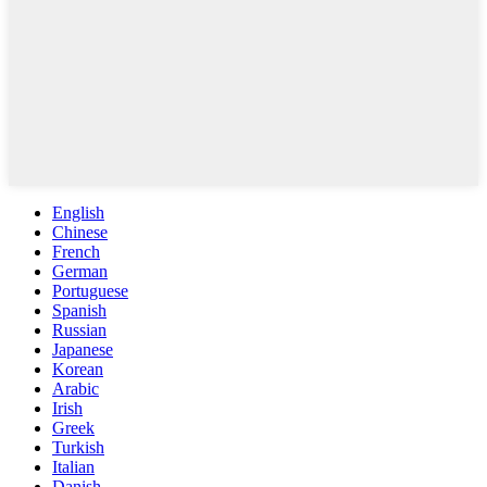
English
Chinese
French
German
Portuguese
Spanish
Russian
Japanese
Korean
Arabic
Irish
Greek
Turkish
Italian
Danish